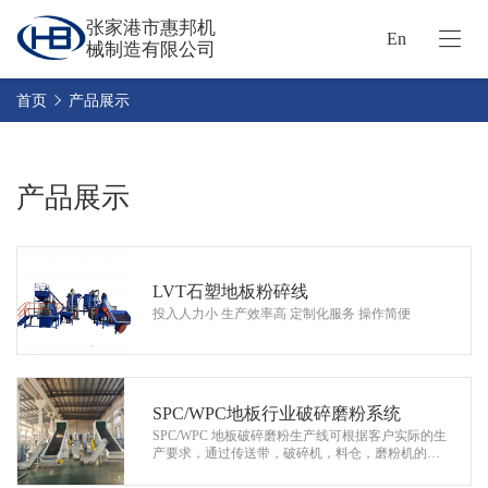
张家港市惠邦机
En
械制造有限公司
首
页
首页
产品展示
关
于
惠
产品展示
产
邦
品
中
应
心
用
LVT石塑地板粉碎线
投入人力小 生产效率高 定制化服务 操作简便
领
代
域
理
视
SPC/WPC地板行业破碎磨粉系统
频
SPC/WPC 地板破碎磨粉生产线可根据客户实际的生
产要求，通过传送带，破碎机，料仓，磨粉机的不
新
同组合，定制化为客户配置不同产量，自动化程度