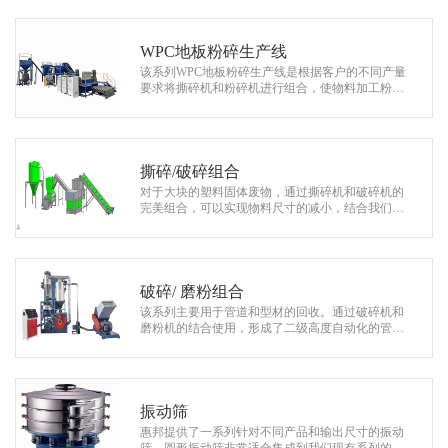
闻
不同的粉碎生产线。
联
WPC地板粉碎生产线
系
该系列WPC地板粉碎生产线是根据客户的不同产量
我
要求将撕碎机和粉碎机进行组合，使物料加工粉碎
至3-5mm左右的细颗粒。粉碎后的颗粒料经过输送
们
系统可收集至储料仓。
撕碎/破碎组合
对于大块的塑料固体废物，通过撕碎机和破碎机的
完美组合，可以实现物料尺寸的减小，结合我们的
辅助设备，如皮带输送机，分离器和空气输送系
统，可以实现完整的二级或三级自动化的回收系
统，从而从几乎任何初始进料中获得有价值的产
品。
破碎/ 磨粉组合
该系列主要用于管道和型材的回收。通过破碎机和
磨粉机的结合使用，形成了二级高度自动化的管道
回收系统。在生产过程中，既降低了粉尘的污染，
也节省了空间。
振动筛
惠邦提供了一系列针对不同产品和输出尺寸的振动