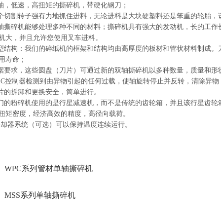
双轴，低速，高扭矩的撕碎机，带硬化钢刀；
两个切割转子强有力地抓住进料，无论进料是大块硬塑料还是笨重的轮胎，
双轴撕碎机能够处理多种不同的材料；撕碎机具有强大的发动机，长的工
机大，并且允许您使用叉车进料。
重型结构：我们的碎纸机的框架和结构均由高厚度的板材和管状材料制成
用寿命；
根据要求，这些圆盘（刀片）可通过新的双轴撕碎机以多种数量，质量和形
 PLC控制器检测到由异物引起的任何过载，使轴旋转停止并反转，清除异
刀片的拆卸和更换安全，简单进行。
我们的粉碎机使用的是行星减速机，而不是传统的齿轮箱，并且该行星齿
扭矩密度，经济高效的精度，高径向载荷。
.冷却器系统（可选）可以保持温度连续运行。
WPC系列管材单轴撕碎机
：
MSS系列单轴撕碎机
：