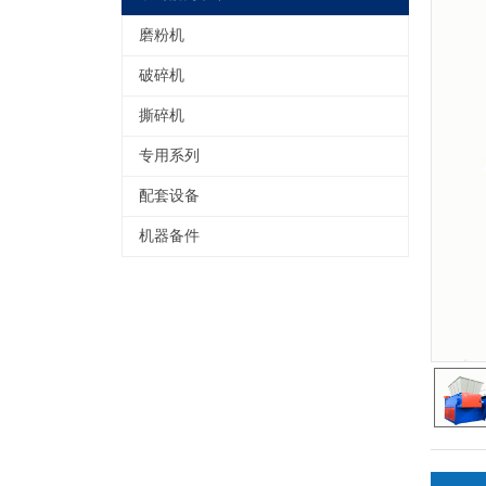
闻
磨粉机
联
系
破碎机
我
撕碎机
们
专用系列
配套设备
机器备件