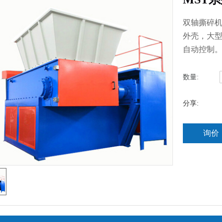
双轴撕碎
外壳，大
自动控制
数量:
分享:
询价